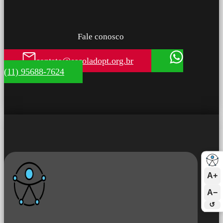
Fale conosco
contato@escoladopt.org.br
(11) 95688-7624
A+
A−
↺