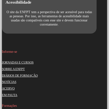
Acessibilidade
O site da ENFPT tem a perspectiva de ser acessível para todas
as pessoas. Por isso, as ferramentas de acessibilidade mais
usadas são compatíveis com esse site e devem funcionar
corretamente.
Informe-se
JORNADAS E CURSOS
SOBRE A ENFPT
DIÁRIOS DE FORMAÇÃO
NOTÍCIAS
ACERVO
EM PAUTA
Formações