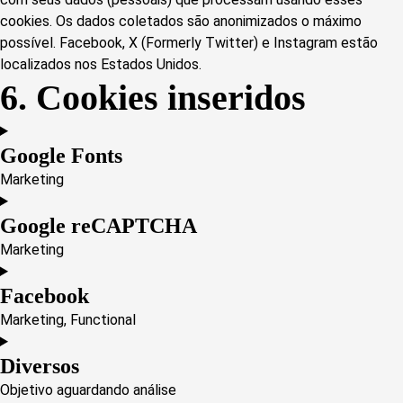
cookies. Os dados coletados são anonimizados o máximo
possível. Facebook, X (Formerly Twitter) e Instagram estão
localizados nos Estados Unidos.
6. Cookies inseridos
Google Fonts
Marketing
Consent
to
Google reCAPTCHA
service
Marketing
google-
Consent
fonts
to
Facebook
service
Marketing, Functional
google-
Consent
recaptcha
to
Diversos
service
Objetivo aguardando análise