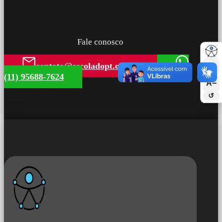
Fale conosco
contato@escoladopt.org.br
A+
(11) 95688-7624
A−
↺