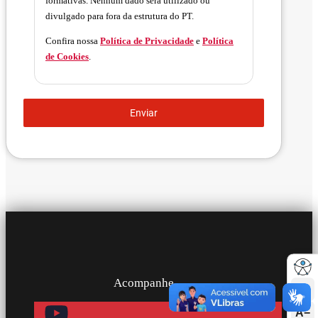
formativas. Nenhum dado será utilizado ou
divulgado para fora da estrutura do PT.
Confira nossa
Política de Privacidade
e
Política
de Cookies
.
Enviar
Acompanhe
A+
A−