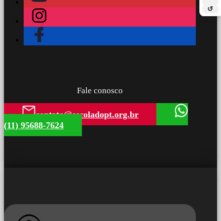
↺
Fale conosco
contato@escoladopt.org.br
(11) 95688-7624